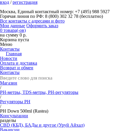
вход
/
регистрация
Москва, Единый контактный номер: +7 (495) 988 5927
Горячая линия по РФ: 8 (800) 302 32 78 (бесплатно)
Все контакты с адресами и фото
Мои данные
Оформить заказ
0 товара(-ов)
на сумму 0 р.
Корзина пуста
Меню
Контакты
Главная
Новости
Оплата и доставка
Возврат и обмен
Контакты
Магазин
/
РН-метры, TDS-метры, РН-регуляторы
/
Регуляторы РН
/
PH Down 500ml (Rastea)
Консультации
разделы
CBD (КБД), БАДы и другое (Уруй Айхал)
Вакансии