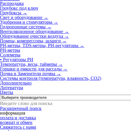
Распродажа
Гроубокс под ключ
Гроубоксы →
Свет и оборудование →
Удобрения и стимуляторы →
Гидропонные системы →
Вентиляционное оборудование →
Оборудование очистки воздуха →
Помпы, компрессоры, шланги →
РН-метры, TDS-метры, РН-регуляторы
→
PH-метры
Солемеры
• Регуляторы РН
Температура, весы, таймеры →
Горшки и емкости для рассады →
Почва и Заменители почвы →
Системы контроля (температура, влажность, СО2)
Дополнительно
Литература
Цветы
Расширенный поиск
информация
оплата и доставка
возврат и обмен
Свяжитесь с нами