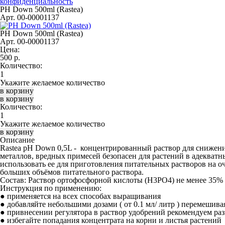
конфиденциальность
PH Down 500ml (Rastea)
Арт. 00-00001137
PH Down 500ml (Rastea)
Арт. 00-00001137
Цена:
500
р.
Количество:
Укажите желаемое количество
Количество:
Укажите желаемое количество
Описание
Rastea pH Down 0,5L
- концентрированный раствор для снижения
металлов, вредных примесей безопасен для растений в адекват
использовать ее для приготовления питательных растворов на 
больших объёмов питательного раствора.
Состав:
Раствор ортофосфорной кислоты (H3PO4) не менее 35%
Инструкция по применению:
● применяется на всех способах выращивания
● добавляйте небольшими дозами ( от 0.1 мл/ литр ) перемешив
● привнесении регулятора в раствор удобрений рекомендуем ра
● избегайте попадания концентрата на корни и листья растений