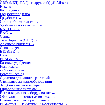
CBD (КБД), БАДы и другое (Уруй Айхал)
Вакансии
Распродажа
Гроубокс под ключ
Гроубоксы →
Свет и оборудование →
Удобрения и стимуляторы
→
RASTEA →
BAC →
Canna →
Terra Aquatica (GHE) →
Advanced Nutrients →
Cannabiogen
BIOBIZZ →
Hesi →
PLAGRON
→
Базовые удобрения
Комплекты
• Стимуляторы
Powder Feeding
Средства для защиты растений
Стимуляторы корнеобразования
Зарубежные бестселлеры
Гидропонные системы →
Вентиляционное оборудование →
Оборудование очистки воздуха →
Помпы, компрессоры, шланги →
РН-метры, TDS-метры, РН-регуляторы →