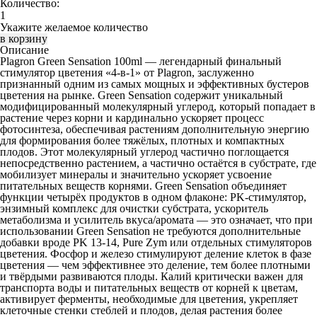
Количество:
Укажите желаемое количество
Описание
Plagron Green Sensation 100ml
— легендарный финальный
стимулятор цветения «4-в-1» от Plagron, заслуженно
признанный одним из самых мощных и эффективных бустеров
цветения на рынке. Green Sensation содержит уникальный
модифицированный молекулярный углерод, который попадает в
растение через корни и кардинально ускоряет процесс
фотосинтеза, обеспечивая растениям дополнительную энергию
для формирования более тяжёлых, плотных и компактных
плодов. Этот молекулярный углерод частично поглощается
непосредственно растением, а частично остаётся в субстрате, где
мобилизует минералы и значительно ускоряет усвоение
питательных веществ корнями. Green Sensation объединяет
функции четырёх продуктов в одном флаконе: PK-стимулятор,
энзимный комплекс для очистки субстрата, ускоритель
метаболизма и усилитель вкуса/аромата — это означает, что при
использовании Green Sensation не требуются дополнительные
добавки вроде PK 13-14, Pure Zym или отдельных стимуляторов
цветения. Фосфор и железо стимулируют деление клеток в фазе
цветения — чем эффективнее это деление, тем более плотными
и твёрдыми развиваются плоды. Калий критически важен для
транспорта воды и питательных веществ от корней к цветам,
активирует ферменты, необходимые для цветения, укрепляет
клеточные стенки стеблей и плодов, делая растения более