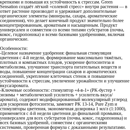
крепкими и повышая их устойчивость к стрессам. Green
Sensation создаёт лёгкий «солевой стресс» внутри растения — в
ответ растение производит и удерживает дополнительные
органические элементы (минералы, сахара, ароматические
соединения), что делает конечный продукт значительно более
концентрированным, ароматным и насыщенным. Продукт
универсален и совместим со всеми типами субстратов (почва,
кокос, гидропоника) и всеми базовыми удобрениями, включая
органические.
Особенности:
-Целевое назначение удобрения: финальная стимуляция
цветения с 4-й недели, формирование максимально тяжёлых,
плотных и компактных плодов, ускорение фотосинтеза и
метаболизма, улучшение транспорта питательных веществ и
воды, повышение концентрации сахаров и ароматических
соединений, укрепление клеточных стенок и повышение
устойчивости к стрессам, увеличение урожайности и улучшение
вкуса/аромата.
-Ключевые особенности: стимулятор «4-в-1» (PK-бустер +
энзимы + метаболический усилитель + усилитель вкуса/
аромата), содержит модифицированный молекулярный углерод
для ускорения фотосинтеза, заменяет PK 13-14, Pure Zym и
стимуляторы цветения, экономичная дозировка 1 мл/л (1:1000),
применяется с 4-й недели цветения до финальной промывки,
универсален для всех субстратов (почва, кокос, гидропоника) и
всех базовых удобрений, совместим с органическими
системами, проверенная формула с доказанными результатами.