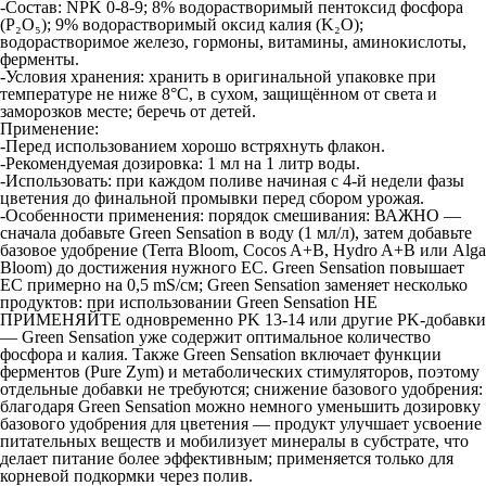
​-Состав: NPK 0-8-9; 8% водорастворимый пентоксид фосфора
(P₂O₅); 9% водорастворимый оксид калия (K₂O);
водорастворимое железо, гормоны, витамины, аминокислоты,
ферменты.
​-Условия хранения: хранить в оригинальной упаковке при
температуре не ниже 8°C, в сухом, защищённом от света и
заморозков месте; беречь от детей.
Применение:
-Перед использованием хорошо встряхнуть флакон.
​-Рекомендуемая дозировка: 1 мл на 1 литр воды.
​-Использовать: при каждом поливе начиная с 4-й недели фазы
цветения до финальной промывки перед сбором урожая.
​-Особенности применения: порядок смешивания: ВАЖНО —
сначала добавьте Green Sensation в воду (1 мл/л), затем добавьте
базовое удобрение (Terra Bloom, Cocos A+B, Hydro A+B или Alga
Bloom) до достижения нужного EC. Green Sensation повышает
EC примерно на 0,5 mS/см; Green Sensation заменяет несколько
продуктов: при использовании Green Sensation НЕ
ПРИМЕНЯЙТЕ одновременно PK 13-14 или другие PK-добавки
— Green Sensation уже содержит оптимальное количество
фосфора и калия. Также Green Sensation включает функции
ферментов (Pure Zym) и метаболических стимуляторов, поэтому
отдельные добавки не требуются; снижение базового удобрения:
благодаря Green Sensation можно немного уменьшить дозировку
базового удобрения для цветения — продукт улучшает усвоение
питательных веществ и мобилизует минералы в субстрате, что
делает питание более эффективным; применяется только для
корневой подкормки через полив.