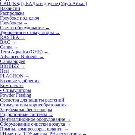
CBD (КБД), БАДы и другое (Уруй Айхал)
Вакансии
Распродажа
Гроубокс под ключ
Гроубоксы →
Свет и оборудование →
Удобрения и стимуляторы
→
RASTEA →
BAC →
Canna →
Terra Aquatica (GHE) →
Advanced Nutrients →
Cannabiogen
BIOBIZZ →
Hesi →
PLAGRON
→
Базовые удобрения
Комплекты
• Стимуляторы
Powder Feeding
Средства для защиты растений
Стимуляторы корнеобразования
Зарубежные бестселлеры
Гидропонные системы →
Вентиляционное оборудование →
Оборудование очистки воздуха →
Помпы, компрессоры, шланги →
РН-метры, TDS-метры, РН-регуляторы →