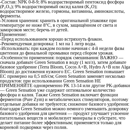
​-Состав: NPK 0-8-9; 8% водорастворимый пентоксид фосфора
(P₂O₅); 9% водорастворимый оксид калия (K₂O);
водорастворимое железо, гормоны, витамины, аминокислоты,
ферменты.
​-Условия хранения: хранить в оригинальной упаковке при
температуре не ниже 8°C, в сухом, защищённом от света и
заморозков месте; беречь от детей.
Применение:
-Перед использованием хорошо встряхнуть флакон.
​-Рекомендуемая дозировка: 1 мл на 1 литр воды.
​-Использовать: при каждом поливе начиная с 4-й недели фазы
цветения до финальной промывки перед сбором урожая.
​-Особенности применения: порядок смешивания: ВАЖНО —
сначала добавьте Green Sensation в воду (1 мл/л), затем добавьте
базовое удобрение (Terra Bloom, Cocos A+B, Hydro A+B или Alga
Bloom) до достижения нужного EC. Green Sensation повышает
EC примерно на 0,5 mS/см; Green Sensation заменяет несколько
продуктов: при использовании Green Sensation НЕ
ПРИМЕНЯЙТЕ одновременно PK 13-14 или другие PK-добавки
— Green Sensation уже содержит оптимальное количество
фосфора и калия. Также Green Sensation включает функции
ферментов (Pure Zym) и метаболических стимуляторов, поэтому
отдельные добавки не требуются; снижение базового удобрения:
благодаря Green Sensation можно немного уменьшить дозировку
базового удобрения для цветения — продукт улучшает усвоение
питательных веществ и мобилизует минералы в субстрате, что
делает питание более эффективным; применяется только для
корневой подкормки через полив.