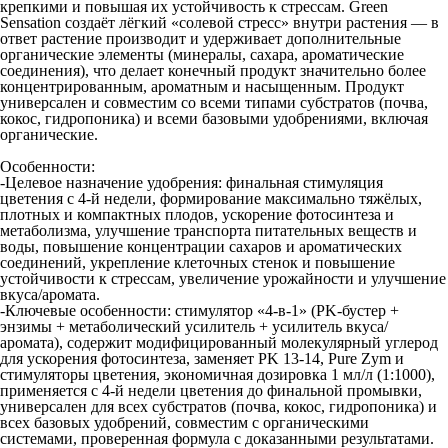
крепкими и повышая их устойчивость к стрессам. Green
Sensation создаёт лёгкий «солевой стресс» внутри растения — в
ответ растение производит и удерживает дополнительные
органические элементы (минералы, сахара, ароматические
соединения), что делает конечный продукт значительно более
концентрированным, ароматным и насыщенным. Продукт
универсален и совместим со всеми типами субстратов (почва,
кокос, гидропоника) и всеми базовыми удобрениями, включая
органические.
Особенности:
-Целевое назначение удобрения: финальная стимуляция
цветения с 4-й недели, формирование максимально тяжёлых,
плотных и компактных плодов, ускорение фотосинтеза и
метаболизма, улучшение транспорта питательных веществ и
воды, повышение концентрации сахаров и ароматических
соединений, укрепление клеточных стенок и повышение
устойчивости к стрессам, увеличение урожайности и улучшение
вкуса/аромата.
-Ключевые особенности: стимулятор «4-в-1» (PK-бустер +
энзимы + метаболический усилитель + усилитель вкуса/
аромата), содержит модифицированный молекулярный углерод
для ускорения фотосинтеза, заменяет PK 13-14, Pure Zym и
стимуляторы цветения, экономичная дозировка 1 мл/л (1:1000),
применяется с 4-й недели цветения до финальной промывки,
универсален для всех субстратов (почва, кокос, гидропоника) и
всех базовых удобрений, совместим с органическими
системами, проверенная формула с доказанными результатами.