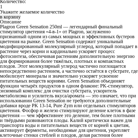
Количество:
Укажите желаемое количество
Описание
Plagron Green Sensation 250ml
— легендарный финальный
стимулятор цветения «4-в-1» от Plagron, заслуженно
признанный одним из самых мощных и эффективных бустеров
цветения на рынке. Green Sensation содержит уникальный
модифицированный молекулярный углерод, который попадает в
растение через корни и кардинально ускоряет процесс
фотосинтеза, обеспечивая растениям дополнительную энергию
для формирования более тяжёлых, плотных и компактных
плодов. Этот молекулярный углерод частично поглощается
непосредственно растением, а частично остаётся в субстрате, где
мобилизует минералы и значительно ускоряет усвоение
питательных веществ корнями. Green Sensation объединяет
функции четырёх продуктов в одном флаконе: PK-стимулятор,
энзимный комплекс для очистки субстрата, ускоритель
метаболизма и усилитель вкуса/аромата — это означает, что при
использовании Green Sensation не требуются дополнительные
добавки вроде PK 13-14, Pure Zym или отдельных стимуляторов
цветения. Фосфор и железо стимулируют деление клеток в фазе
цветения — чем эффективнее это деление, тем более плотными
и твёрдыми развиваются плоды. Калий критически важен для
транспорта воды и питательных веществ от корней к цветам,
активирует ферменты, необходимые для цветения, укрепляет
клеточные стенки стеблей и плодов, делая растения более