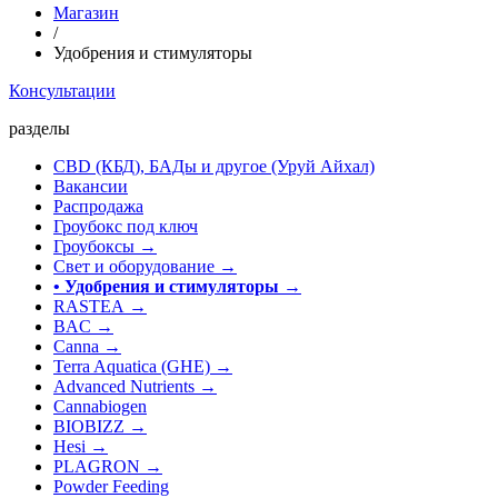
Магазин
/
Удобрения и стимуляторы
Консультации
разделы
CBD (КБД), БАДы и другое (Уруй Айхал)
Вакансии
Распродажа
Гроубокс под ключ
Гроубоксы →
Свет и оборудование →
• Удобрения и стимуляторы
→
RASTEA →
BAC →
Canna →
Terra Aquatica (GHE) →
Advanced Nutrients →
Cannabiogen
BIOBIZZ →
Hesi →
PLAGRON →
Powder Feeding