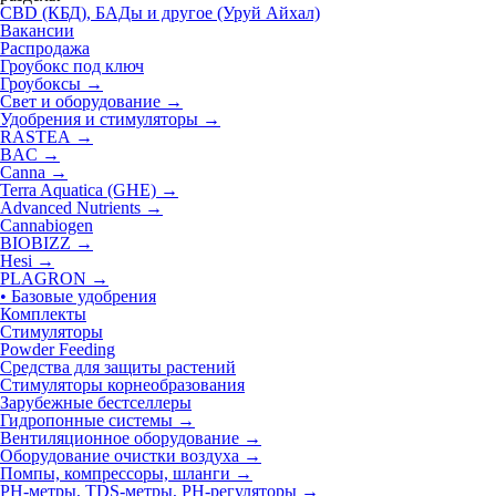
CBD (КБД), БАДы и другое (Уруй Айхал)
Вакансии
Распродажа
Гроубокс под ключ
Гроубоксы →
Свет и оборудование →
Удобрения и стимуляторы
→
RASTEA →
BAC →
Canna →
Terra Aquatica (GHE) →
Advanced Nutrients →
Cannabiogen
BIOBIZZ →
Hesi →
PLAGRON
→
• Базовые удобрения
Комплекты
Стимуляторы
Powder Feeding
Средства для защиты растений
Стимуляторы корнеобразования
Зарубежные бестселлеры
Гидропонные системы →
Вентиляционное оборудование →
Оборудование очистки воздуха →
Помпы, компрессоры, шланги →
РН-метры, TDS-метры, РН-регуляторы →