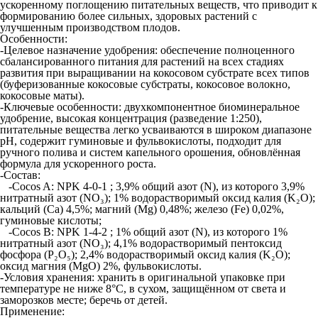
ускоренному поглощению питательных веществ, что приводит к
формированию более сильных, здоровых растений с
улучшенным производством плодов.
Особенности:
-Целевое назначение удобрения: обеспечение полноценного
сбалансированного питания для растений на всех стадиях
развития при выращивании на кокосовом субстрате всех типов
(буферизованные кокосовые субстраты, кокосовое волокно,
кокосовые маты).
-Ключевые особенности: двухкомпонентное биоминеральное
удобрение, высокая концентрация (разведение 1:250),
питательные вещества легко усваиваются в широком диапазоне
pH, содержит гуминовые и фульвокислоты, подходит для
ручного полива и систем капельного орошения, обновлённая
формула для ускоренного роста.​
-Состав:
-Cocos A: NPK 4-0-1 ; 3,9% общий азот (N), из которого 3,9%
нитратный азот (NO₃); 1% водорастворимый оксид калия (K₂O);
кальций (Ca) 4,5%; магний (Mg) 0,48%; железо (Fe) 0,02%,
гуминовые кислоты;​
-Cocos B: NPK 1-4-2 ; 1% общий азот (N), из которого 1%
нитратный азот (NO₃); 4,1% водорастворимый пентоксид
фосфора (P₂O₅); 2,4% водорастворимый оксид калия (K₂O);
оксид магния (MgO) 2%, фульвокислоты.​
-Условия хранения: хранить в оригинальной упаковке при
температуре не ниже 8°C, в сухом, защищённом от света и
заморозков месте; беречь от детей.​
Применение: