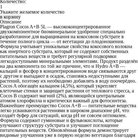
Количество:
Укажите желаемое количество
Описание
Plagron Cocos A+B 5L
— высококонцентрированное
двухкомпонентное биоминеральное удобрение специально
разработанное для выращивания на кокосовом субстрате в
течение полного цикла — от вегетации до плодоношения.
Формула учитывает уникальные свойства кокосового волокна
как инертного субстрата, который не содержит собственных
питательных веществ и требует регулярной подкормки
легкодоступными минеральными элементами. Продукт разделён
на два компонента по той же причине, что и Hydro A+B —
кальций и фосфор в концентрированном виде связываются друг
с другом и выпадают в осадок, становясь недоступными для
растений, поэтому их необходимо добавлять в воду поочерёдно.
Cocos A обогащён кальцием (4,5%), который укрепляет
клеточные стенки и защищает растения от теплового стресса, а
Cocos B содержит магний (2%), являющийся центральным
атомом хлорофилла и критически важный для фотосинтеза.
Важнейшее преимущество Cocos A+B — питательные вещества
легко усваиваются растениями в широком диапазоне pH, что
создаёт буфер для ситуаций, когда pH не совсем оптимален.
Формула содержит гуминовые и фульвокислоты, которые
улучшают структуру субстрата и улучшают поглощение
питательных веществ. Обновлённая формула демонстрирует
видимые улучшения уже в первую неделю вегетации благодаря