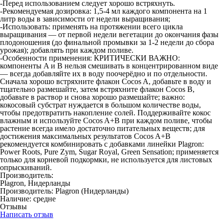
-Перед использованием следует хорошо встряхнуть.
-Рекомендуемая дозировка: 1,5-4 мл каждого компонента на 1
литр воды в зависимости от недели выращивания;
-Использовать: применять на протяжении всего цикла
выращивания — от первой недели вегетации до окончания фазы
плодоношения (до финальной промывки за 1-2 недели до сбора
урожая); добавлять при каждом поливе.​
-Особенности применения: КРИТИЧЕСКИ ВАЖНО:
компоненты A и B нельзя смешивать в концентрированном виде
— всегда добавляйте их в воду поочерёдно и по отдельности.
Сначала хорошо встряхните флакон Cocos A, добавьте в воду и
тщательно размешайте, затем встряхните флакон Cocos B,
добавьте в раствор и снова хорошо размешайте; важно:
кокосовый субстрат нуждается в большом количестве воды,
чтобы предотвратить накопление солей. Поддерживайте кокос
влажным и используйте Cocos A+B при каждом поливе, чтобы
растение всегда имело достаточно питательных веществ; для
достижения максимальных результатов Cocos A+B
рекомендуется комбинировать с добавками линейки Plagron:
Power Roots, Pure Zym, Sugar Royal, Green Sensation; применяется
только для корневой подкормки, не используется для листовых
опрыскиваний.
Производитель:
Plagron, Нидерланды
Производитель:
Plagron
(Нидерланды)
Наличие:
средне
Отзывы
Написать отзыв