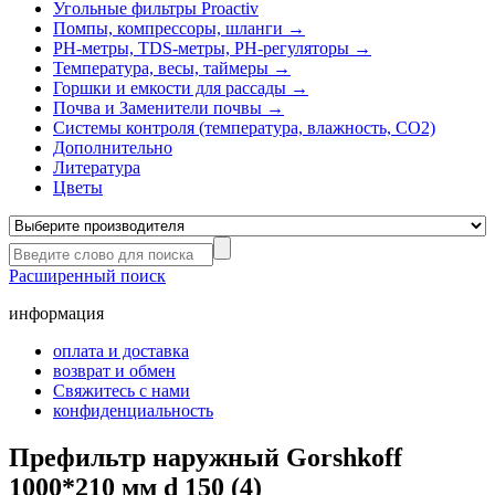
Угольные фильтры Proactiv
Помпы, компрессоры, шланги →
РН-метры, TDS-метры, РН-регуляторы →
Температура, весы, таймеры →
Горшки и емкости для рассады →
Почва и Заменители почвы →
Системы контроля (температура, влажность, СО2)
Дополнительно
Литература
Цветы
Расширенный поиск
информация
оплата и доставка
возврат и обмен
Свяжитесь с нами
конфиденциальность
Префильтр наружный Gorshkoff
1000*210 мм d 150 (4)