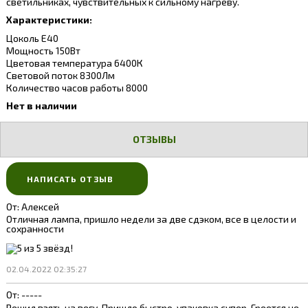
светильниках, чувствительных к сильному нагреву.
Характеристики:
Цоколь Е40
Мощность 150Вт
Цветовая температура 6400К
Световой поток 8300Лм
Количество часов работы 8000
Нет в наличии
ОТЗЫВЫ
НАПИСАТЬ ОТЗЫВ
От:
Алексей
Отличная лампа, пришло недели за две сдэком, все в целости и
сохранности
02.04.2022 02:35:27
От:
-----
Решил взять на вегу. Пришло быстро, упаковка супер. Греется не