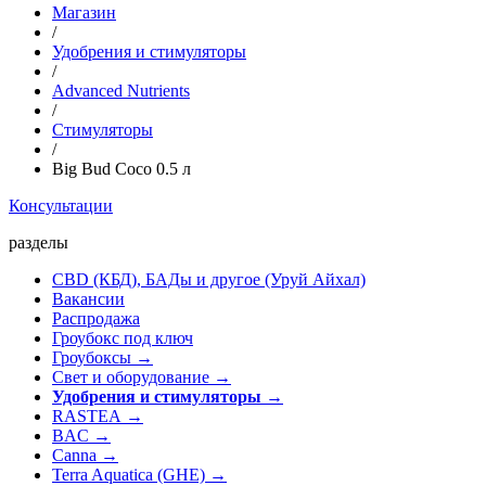
Магазин
/
Удобрения и стимуляторы
/
Advanced Nutrients
/
Стимуляторы
/
Big Bud Coco 0.5 л
Консультации
разделы
CBD (КБД), БАДы и другое (Уруй Айхал)
Вакансии
Распродажа
Гроубокс под ключ
Гроубоксы →
Свет и оборудование →
Удобрения и стимуляторы
→
RASTEA →
BAC →
Canna →
Terra Aquatica (GHE) →