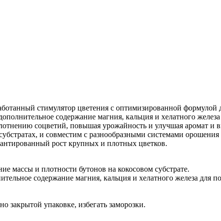
аботанный стимулятор цветения с оптимизированной формулой д
 дополнительное содержание магния, кальция и хелатного желез
лотнению соцветий, повышая урожайность и улучшая аромат и в
бстратах, и совместим с разнообразными системами орошения и
рантированный рост крупных и плотных цветков.
ние массы и плотности бутонов на кокосовом субстрате.
тельное содержание магния, кальция и хелатного железа для по
но закрытой упаковке, избегать заморозки.