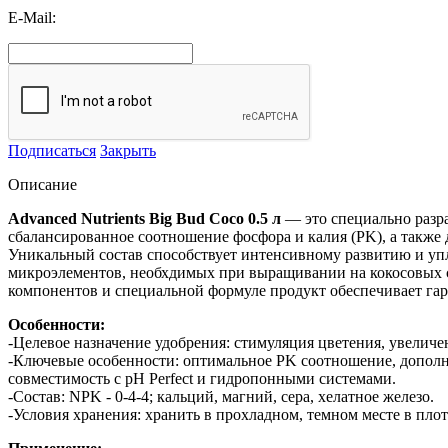
E-Mail:
Подписаться
Закрыть
Описание
Advanced Nutrients Big Bud Coco 0.5 л
— это специально разр
сбалансированное соотношение фосфора и калия (PK), а также
Уникальный состав способствует интенсивному развитию и уп
микроэлементов, необхдимых при выращивании на кокосовых су
компонентов и специальной формуле продукт обеспечивает га
Особенности:
-Целевое назначение удобрения: стимуляция цветения, увеличе
-Ключевые особенности: оптимальное PK соотношение, дополни
совместимость с pH Perfect и гидропонными системами.
-Состав: NPK - 0-4-4; кальций, магний, сера, хелатное железо.
-Условия хранения: хранить в прохладном, темном месте в плот