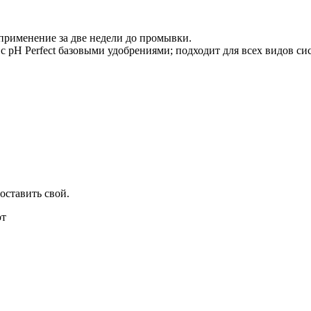
 применение за две недели до промывки.
с pH Perfect базовыми удобрениями; подходит для всех видов си
оставить свой.
ют