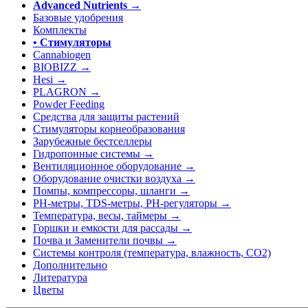
Advanced Nutrients
→
Базовые удобрения
Комплекты
• Стимуляторы
Cannabiogen
BIOBIZZ →
Hesi →
PLAGRON →
Powder Feeding
Средства для защиты растений
Стимуляторы корнеобразования
Зарубежные бестселлеры
Гидропонные системы →
Вентиляционное оборудование →
Оборудование очистки воздуха →
Помпы, компрессоры, шланги →
РН-метры, TDS-метры, РН-регуляторы →
Температура, весы, таймеры →
Горшки и емкости для рассады →
Почва и Заменители почвы →
Системы контроля (температура, влажность, СО2)
Дополнительно
Литература
Цветы