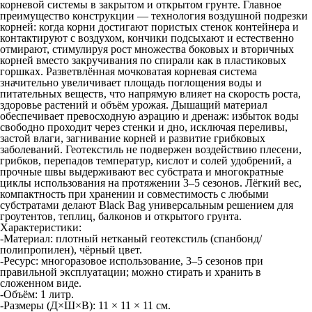
корневой системы в закрытом и открытом грунте. Главное
преимущество конструкции — технология воздушной подрезки
корней: когда корни достигают пористых стенок контейнера и
контактируют с воздухом, кончики подсыхают и естественно
отмирают, стимулируя рост множества боковых и вторичных
корней вместо закручивания по спирали как в пластиковых
горшках. Разветвлённая мочковатая корневая система
значительно увеличивает площадь поглощения воды и
питательных веществ, что напрямую влияет на скорость роста,
здоровье растений и объём урожая. Дышащий материал
обеспечивает превосходную аэрацию и дренаж: избыток воды
свободно проходит через стенки и дно, исключая переливы,
застой влаги, загнивание корней и развитие грибковых
заболеваний. Геотекстиль не подвержен воздействию плесени,
грибков, перепадов температур, кислот и солей удобрений, а
прочные швы выдерживают вес субстрата и многократные
циклы использования на протяжении 3–5 сезонов. Лёгкий вес,
компактность при хранении и совместимость с любыми
субстратами делают Black Bag универсальным решением для
гроутентов, теплиц, балконов и открытого грунта.
Характеристики:
-Материал: плотный нетканый геотекстиль (спанбонд/
полипропилен), чёрный цвет.
-Ресурс: многоразовое использование, 3–5 сезонов при
правильной эксплуатации; можно стирать и хранить в
сложенном виде.
-Объём: 1 литр.
-Размеры (Д×Ш×В): 11 × 11 × 11 см.