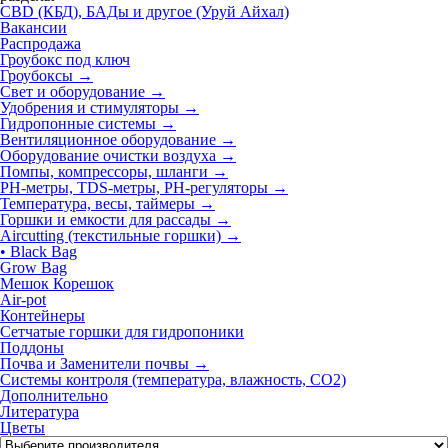
CBD (КБД), БАДы и другое (Уруй Айхал)
Вакансии
Распродажа
Гроубокс под ключ
Гроубоксы →
Свет и оборудование →
Удобрения и стимуляторы →
Гидропонные системы →
Вентиляционное оборудование →
Оборудование очистки воздуха →
Помпы, компрессоры, шланги →
РН-метры, TDS-метры, РН-регуляторы →
Температура, весы, таймеры →
Горшки и емкости для рассады
→
Aircutting (текстильные горшки)
→
• Black Bag
Grow Bag
Мешок Корешок
Air-pot
Контейнеры
Сетчатые горшки для гидропоники
Поддоны
Почва и Заменители почвы →
Системы контроля (температура, влажность, СО2)
Дополнительно
Литература
Цветы