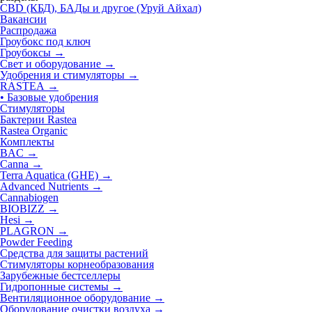
CBD (КБД), БАДы и другое (Уруй Айхал)
Вакансии
Распродажа
Гроубокс под ключ
Гроубоксы →
Свет и оборудование →
Удобрения и стимуляторы
→
RASTEA
→
• Базовые удобрения
Стимуляторы
Бактерии Rastea
Rastea Organic
Комплекты
BAC →
Canna →
Terra Aquatica (GHE) →
Advanced Nutrients →
Cannabiogen
BIOBIZZ →
Hesi →
PLAGRON →
Powder Feeding
Средства для защиты растений
Стимуляторы корнеобразования
Зарубежные бестселлеры
Гидропонные системы →
Вентиляционное оборудование →
Оборудование очистки воздуха →