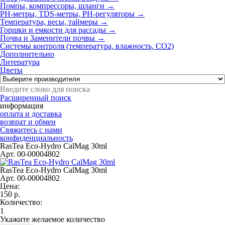
Помпы, компрессоры, шланги →
РН-метры, TDS-метры, РН-регуляторы →
Температура, весы, таймеры →
Горшки и емкости для рассады →
Почва и Заменители почвы →
Системы контроля (температура, влажность, СО2)
Дополнительно
Литература
Цветы
Расширенный поиск
информация
оплата и доставка
возврат и обмен
Свяжитесь с нами
конфиденциальность
RasTea Eco-Hydro CalMag 30ml
Арт. 00-00004802
RasTea Eco-Hydro CalMag 30ml
Арт. 00-00004802
Цена:
150
р.
Количество:
Укажите желаемое количество