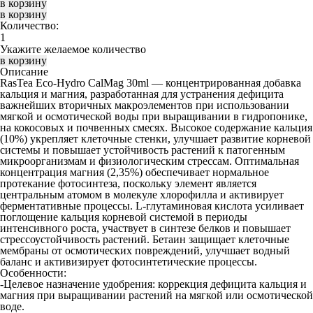
Количество:
Укажите желаемое количество
Описание
RasTea Eco-Hydro CalMag 30ml
— концентрированная добавка
кальция и магния, разработанная для устранения дефицита
важнейших вторичных макроэлементов при использовании
мягкой и осмотической воды при выращивании в гидропонике,
на кокосовых и почвенных смесях. Высокое содержание кальция
(10%) укрепляет клеточные стенки, улучшает развитие корневой
системы и повышает устойчивость растений к патогенным
микроорганизмам и физиологическим стрессам. Оптимальная
концентрация магния (2,35%) обеспечивает нормальное
протекание фотосинтеза, поскольку элемент является
центральным атомом в молекуле хлорофилла и активирует
ферментативные процессы. L-глутаминовая кислота усиливает
поглощение кальция корневой системой в периоды
интенсивного роста, участвует в синтезе белков и повышает
стрессоустойчивость растений. Бетаин защищает клеточные
мембраны от осмотических повреждений, улучшает водный
баланс и активизирует фотосинтетические процессы.
Особенности:
-Целевое назначение удобрения: коррекция дефицита кальция и
магния при выращивании растений на мягкой или осмотической
воде.