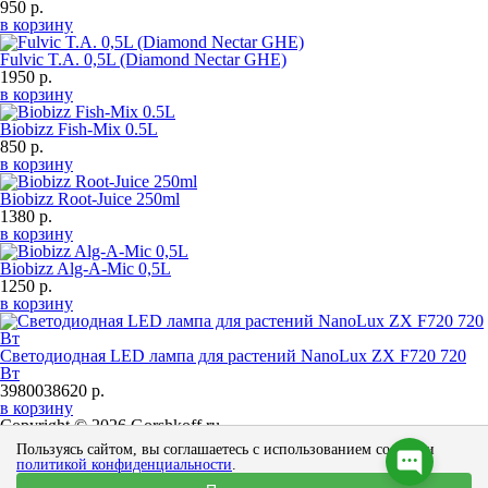
950 р.
в корзину
Fulvic T.A. 0,5L (Diamond Nectar GHE)
1950 р.
в корзину
Biobizz Fish-Mix 0.5L
850 р.
в корзину
Biobizz Root-Juice 250ml
1380 р.
в корзину
Biobizz Alg-A-Mic 0,5L
1250 р.
в корзину
Светодиодная LED лампа для растений NanoLux ZX F720 720
Вт
39800
38620 р.
в корзину
Copyright © 2026 Gorshkoff.ru
Пользуясь сайтом, вы соглашаетесь с использованием cookies и
Omnia mutantur, nihil interit
политикой конфиденциальности
.
Не является публичной офертой