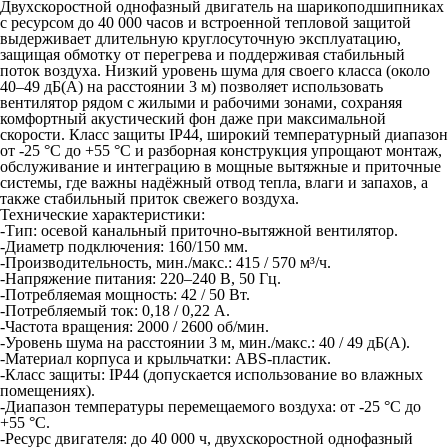
Двухскоростной однофазный двигатель на шарикоподшипниках
с ресурсом до 40 000 часов и встроенной тепловой защитой
выдерживает длительную круглосуточную эксплуатацию,
защищая обмотку от перегрева и поддерживая стабильный
поток воздуха. Низкий уровень шума для своего класса (около
40–49 дБ(А) на расстоянии 3 м) позволяет использовать
вентилятор рядом с жилыми и рабочими зонами, сохраняя
комфортный акустический фон даже при максимальной
скорости. Класс защиты IP44, широкий температурный диапазон
от -25 °C до +55 °C и разборная конструкция упрощают монтаж,
обслуживание и интеграцию в мощные вытяжные и приточные
системы, где важны надёжный отвод тепла, влаги и запахов, а
также стабильный приток свежего воздуха.
Технические характеристики:
-Тип: осевой канальный приточно‑вытяжной вентилятор.
-Диаметр подключения: 160/150 мм.
-Производительность, мин./макс.: 415 / 570 м³/ч.
-Напряжение питания: 220–240 В, 50 Гц.
-Потребляемая мощность: 42 / 50 Вт.
-Потребляемый ток: 0,18 / 0,22 А.
-Частота вращения: 2000 / 2600 об/мин.
-Уровень шума на расстоянии 3 м, мин./макс.: 40 / 49 дБ(А).
-Материал корпуса и крыльчатки: ABS‑пластик.
-Класс защиты: IP44 (допускается использование во влажных
помещениях).
-Диапазон температуры перемещаемого воздуха: от -25 °C до
+55 °C.
-Ресурс двигателя: до 40 000 ч, двухскоростной однофазный