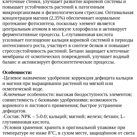
клеточные стенки, улучшает развитие корневой системы и
повышает устойчивость растений к патогенным
микроорганизмам и физиологическим стрессам. Оптимальная
концентрация магния (2,35%) обеспечивает нормальное
протекание фотосинтеза, поскольку элемент является
центральным атомом в молекуле хлорофилла и активирует
ферментативные процессы. L-глутаминовая кислота
усиливает поглощение кальция корневой системой в периоды
интенсивного роста, участвует в синтезе белков и повышает
стрессоустойчивость растений. Бетаин защищает клеточные
мембраны от осмотических повреждений, улучшает водный
баланс и активизирует фотосинтетические процессы.
Особенности:
-Целевое назначение удобрения: коррекция дефицита кальция
и магния при выращивании растений на мягкой или
осмотической воде.
-Ключевые особенности: высокая биодоступность элементов;
совместимость с базовыми удобрениями; возможность
корневого и листового применения; быстрое устранение
дефицитов.
-Состав: NPK – 5-0-0; кальций; магний; железо; бетаин; L-
глутаминовая кислота.
-Условия хранения: хранить в оригинальной упаковке при
температуре не ниже 8°C, в сухом месте, защищённом от света