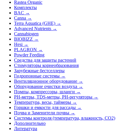
Rastea Organic
Комплекты
BAC →
Canna →
Terra Aquatica (GHE) →
Advanced Nutrients →
Cannabiogen
BIOBIZZ →
Hesi →
PLAGRON →
Powder Feeding
Средства для защиты растений
Стимуляторы корнеобразования
Зарубежные бестселлеры
Гидропонные системы →
Вентиляционное оборудование →
Оборудование очистки воздуха →
Помпы, компрессоры, шланги →
РН-метры, TDS-метры, РН-регуляторы →
Температура, весы, таймеры →
Горшки и емкости для рассады →
Почва и Заменители почвы →
Системы контроля (температура, влажность, СО2)
Дополнительно
Литература