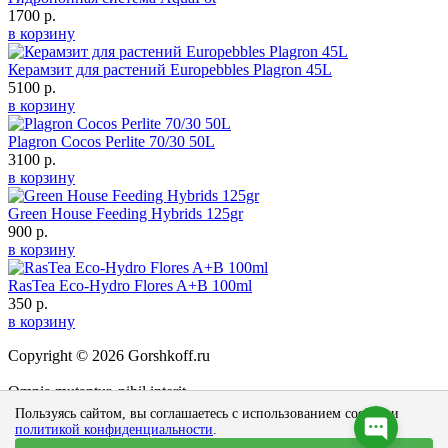
1700 р.
в корзину
Керамзит для растений Europebbles Plagron 45L
5100 р.
в корзину
Plagron Cocos Perlite 70/30 50L
3100 р.
в корзину
Green House Feeding Hybrids 125gr
900 р.
в корзину
RasTea Eco-Hydro Flores A+B 100ml
350 р.
в корзину
Copyright © 2026 Gorshkoff.ru
Omnia mutantur, nihil interit
Не является публичной офертой
Пользуясь сайтом, вы соглашаетесь с использованием cookies и
политикой конфиденциальности
.