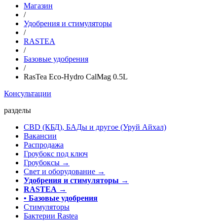
Магазин
/
Удобрения и стимуляторы
/
RASTEA
/
Базовые удобрения
/
RasTea Eco-Hydro CalMag 0.5L
Консультации
разделы
CBD (КБД), БАДы и другое (Уруй Айхал)
Вакансии
Распродажа
Гроубокс под ключ
Гроубоксы →
Свет и оборудование →
Удобрения и стимуляторы
→
RASTEA
→
• Базовые удобрения
Стимуляторы
Бактерии Rastea