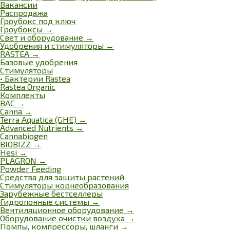
Вакансии
Распродажа
Гроубокс под ключ
Гроубоксы →
Свет и оборудование →
Удобрения и стимуляторы
→
RASTEA
→
Базовые удобрения
Стимуляторы
• Бактерии Rastea
Rastea Organic
Комплекты
BAC →
Canna →
Terra Aquatica (GHE) →
Advanced Nutrients →
Cannabiogen
BIOBIZZ →
Hesi →
PLAGRON →
Powder Feeding
Средства для защиты растений
Стимуляторы корнеобразования
Зарубежные бестселлеры
Гидропонные системы →
Вентиляционное оборудование →
Оборудование очистки воздуха →
Помпы, компрессоры, шланги →