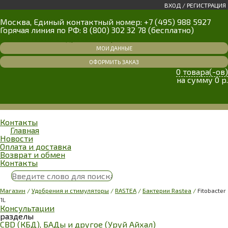
ВХОД
/
РЕГИСТРАЦИЯ
Москва, Единый контактный номер: +7 (495) 988 5927
Горячая линия по РФ: 8 (800) 302 32 78 (бесплатно)
Все контакты с адресами и фото
МОИ ДАННЫЕ
ОФОРМИТЬ ЗАКАЗ
0 товара(-ов)
на сумму 0 р.
Меню
Контакты
Главная
Новости
Оплата и доставка
Возврат и обмен
Контакты
Магазин
/
Удобрения и стимуляторы
/
RASTEA
/
Бактерии Rastea
/
Fitobacter
1L
Консультации
разделы
CBD (КБД), БАДы и другое (Уруй Айхал)