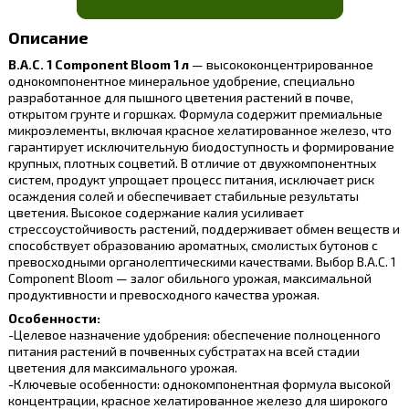
Описание
B.A.C. 1 Component Bloom 1 л
— высококонцентрированное
однокомпонентное минеральное удобрение, специально
разработанное для пышного цветения растений в почве,
открытом грунте и горшках. Формула содержит премиальные
микроэлементы, включая красное хелатированное железо, что
гарантирует исключительную биодоступность и формирование
крупных, плотных соцветий. В отличие от двухкомпонентных
систем, продукт упрощает процесс питания, исключает риск
осаждения солей и обеспечивает стабильные результаты
цветения. Высокое содержание калия усиливает
стрессоустойчивость растений, поддерживает обмен веществ и
способствует образованию ароматных, смолистых бутонов с
превосходными органолептическими качествами. Выбор B.A.C. 1
Component Bloom — залог обильного урожая, максимальной
продуктивности и превосходного качества урожая.
Особенности:
-Целевое назначение удобрения: обеспечение полноценного
питания растений в почвенных субстратах на всей стадии
цветения для максимального урожая.
-Ключевые особенности: однокомпонентная формула высокой
концентрации, красное хелатированное железо для широкого