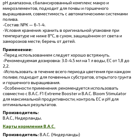
pH диапазона, сбалансированный комплекс макро и
микроэлементов, подходит для почвы и горшечного
выращивания, совместимость с автоматическими системами
полива.
-Состав: NPK — 6-1-4.
-Условия хранения: хранить в оригинальной упаковке при
температуре не ниже 8°C, в сухом, защищённом от света и
заморозков месте; беречь от детей.
Применение:
-Перед использованием следует хорошо встряхнуть.
-Рекомендуемая дозировка: 3.0-4.5 мл на 1 л воды, EC от 1,8 до
2,2.
-Использовать: в течение всего периода цветения при каждом
поливе; подходит для почвенных субстратов, открытого грунта
и горшечного выращивания.
-Особенности применения: рекомендуется использовать
совместно с B.A.C. F1 Extreme Booster и B.A.C. Bloom Stimulator
для максимальной продуктивности; контроль EC и pH для
оптимальных результатов.
Производитель:
B.A.C., Нидерланды.
Карты кормления B.A.C.
Производитель:
B.A.C.
(Нидерланды)