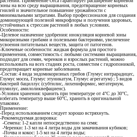
растений. Применение Orca гарантирует расширение корневой
зоны на всю среду выращивания, предотвращение корневых
гнилей и значительное повышение урожайности с
минимальными затратами. Выбор профессионалов для создания
доминирующей полезной микрофлоры и получения здоровых,
устойчивых к стрессам растений в любых условиях.
Особенности:
-Целевое назначение удобрения: инокуляция корневой зоны
микоризными грибами и полезными бактериями, увеличение
усвоения питательных веществ, защита от патогенов.
-Ключевые особенности: жидкая формула для простого
применения, совместимость с любыми системами выращивания,
подходит для семян, черенков и взрослых растений, можно
использовать на всех стадиях роста, совместим с гидропоникой,
предотвращает корневые заболевания.
-Состав: 4 вида эндомикоризных грибов (Глумус интрарадицес,
Глумус мосеа, Глумус этуникатум, Глумус агрегатум) ; 5 видов
бактерий бациллус (субтилис, лихениформис, мегатериум,
пумилус, амилоликвефациенс).
-Условия хранения: хранить при температуре от 4°C до 30°C,
избегать температур выше 60°C, хранить в оригинальной
упаковке.
Применение:
-Перед использованием следует хорошо встряхнуть.
-Рекомендуемая дозировка:
-Семена: 1-2 капли непосредственно на семя;
-Черенки: 1-3 мл на 4 литра воды для замачивания кубиков;
-Почва и кокос: 1-5 мл на 4 литра воды;