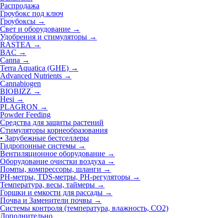
Распродажа
Гроубокс под ключ
Гроубоксы →
Свет и оборудование →
Удобрения и стимуляторы
→
RASTEA →
BAC →
Canna →
Terra Aquatica (GHE) →
Advanced Nutrients →
Cannabiogen
BIOBIZZ →
Hesi →
PLAGRON →
Powder Feeding
Средства для защиты растений
Стимуляторы корнеобразования
• Зарубежные бестселлеры
Гидропонные системы →
Вентиляционное оборудование →
Оборудование очистки воздуха →
Помпы, компрессоры, шланги →
РН-метры, TDS-метры, РН-регуляторы →
Температура, весы, таймеры →
Горшки и емкости для рассады →
Почва и Заменители почвы →
Системы контроля (температура, влажность, СО2)
Дополнительно