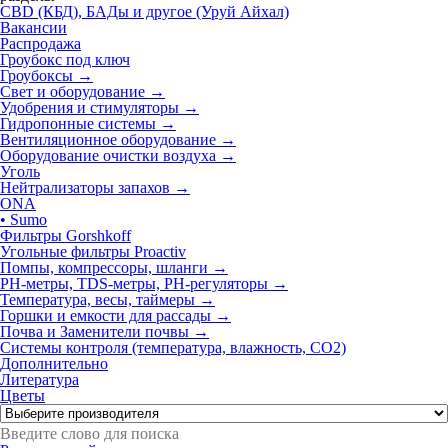
CBD (КБД), БАДы и другое (Уруй Айхал)
Вакансии
Распродажа
Гроубокс под ключ
Гроубоксы →
Свет и оборудование →
Удобрения и стимуляторы →
Гидропонные системы →
Вентиляционное оборудование →
Оборудование очистки воздуха
→
Уголь
Нейтрализаторы запахов
→
ONA
• Sumo
Фильтры Gorshkoff
Угольные фильтры Proactiv
Помпы, компрессоры, шланги →
РН-метры, TDS-метры, РН-регуляторы →
Температура, весы, таймеры →
Горшки и емкости для рассады →
Почва и Заменители почвы →
Системы контроля (температура, влажность, СО2)
Дополнительно
Литература
Цветы