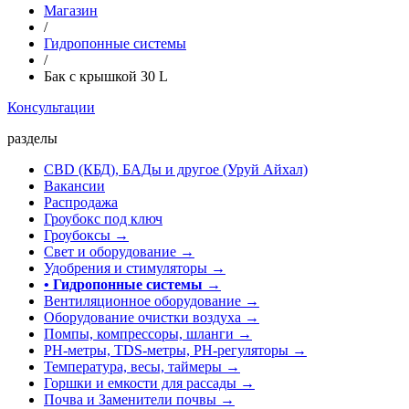
Магазин
/
Гидропонные системы
/
Бак с крышкой 30 L
Консультации
разделы
CBD (КБД), БАДы и другое (Уруй Айхал)
Вакансии
Распродажа
Гроубокс под ключ
Гроубоксы →
Свет и оборудование →
Удобрения и стимуляторы →
• Гидропонные системы
→
Вентиляционное оборудование →
Оборудование очистки воздуха →
Помпы, компрессоры, шланги →
РН-метры, TDS-метры, РН-регуляторы →
Температура, весы, таймеры →
Горшки и емкости для рассады →
Почва и Заменители почвы →