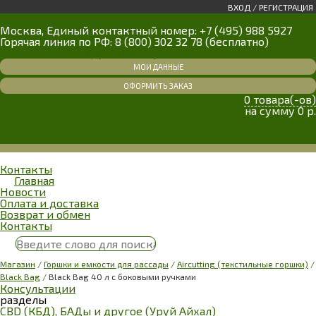
ВХОД
/
РЕГИСТРАЦИЯ
Москва, Единый контактный номер: +7 (495) 988 5927
Горячая линия по РФ: 8 (800) 302 32 78 (бесплатно)
Все контакты с адресами и фото
МОИ ДАННЫЕ
ОФОРМИТЬ ЗАКАЗ
0 товара(-ов)
на сумму 0 р.
Меню
Контакты
Главная
Новости
Оплата и доставка
Возврат и обмен
Контакты
Магазин
/
Горшки и емкости для рассады
/
Aircutting (текстильные горшки)
/
Black Bag
/
Black Bag 40 л с боковыми ручками
Консультации
разделы
CBD (КБД), БАДы и другое (Уруй Айхал)