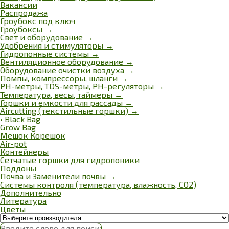
Вакансии
Распродажа
Гроубокс под ключ
Гроубоксы →
Свет и оборудование →
Удобрения и стимуляторы →
Гидропонные системы →
Вентиляционное оборудование →
Оборудование очистки воздуха →
Помпы, компрессоры, шланги →
РН-метры, TDS-метры, РН-регуляторы →
Температура, весы, таймеры →
Горшки и емкости для рассады
→
Aircutting (текстильные горшки)
→
• Black Bag
Grow Bag
Мешок Корешок
Air-pot
Контейнеры
Сетчатые горшки для гидропоники
Поддоны
Почва и Заменители почвы →
Системы контроля (температура, влажность, СО2)
Дополнительно
Литература
Цветы