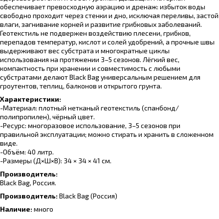
обеспечивает превосходную аэрацию и дренаж: избыток воды
свободно проходит через стенки и дно, исключая переливы, застой
влаги, загнивание корней и развитие грибковых заболеваний.
Геотекстиль не подвержен воздействию плесени, грибков,
перепадов температур, кислот и солей удобрений, а прочные швы
выдерживают вес субстрата и многократные циклы
использования на протяжении 3–5 сезонов. Лёгкий вес,
компактность при хранении и совместимость с любыми
субстратами делают Black Bag универсальным решением для
гроутентов, теплиц, балконов и открытого грунта.
Характеристики:
-Материал: плотный нетканый геотекстиль (спанбонд/
полипропилен), чёрный цвет.
-Ресурс: многоразовое использование, 3–5 сезонов при
правильной эксплуатации; можно стирать и хранить в сложенном
виде.
-Объём: 40 литр.
-Размеры (Д×Ш×В): 34 × 34 × 41 см.
Производитель:
Black Bag, Россия.
Производитель:
Black Bag
(Россия)
Наличие:
много