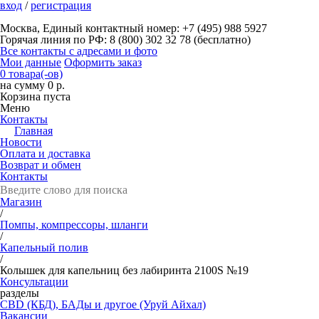
вход
/
регистрация
Москва, Единый контактный номер: +7 (495) 988 5927
Горячая линия по РФ: 8 (800) 302 32 78 (бесплатно)
Все контакты с адресами и фото
Мои данные
Оформить заказ
0 товара(-ов)
на сумму 0 р.
Корзина пуста
Меню
Контакты
Главная
Новости
Оплата и доставка
Возврат и обмен
Контакты
Магазин
/
Помпы, компрессоры, шланги
/
Капельный полив
/
Колышек для капельниц без лабиринта 2100S №19
Консультации
разделы
CBD (КБД), БАДы и другое (Уруй Айхал)
Вакансии